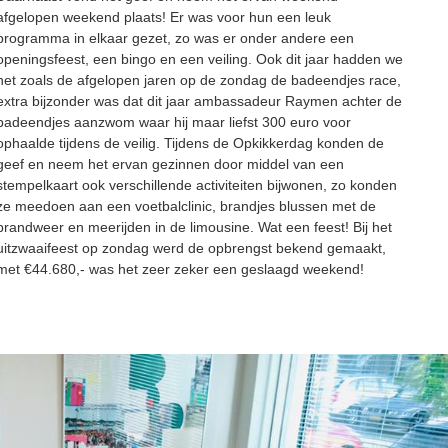
afgelopen weekend plaats! Er was voor hun een leuk 
programma in elkaar gezet, zo was er onder andere een 
openingsfeest, een bingo en een veiling. Ook dit jaar hadden we 
net zoals de afgelopen jaren op de zondag de badeendjes race, 
extra bijzonder was dat dit jaar ambassadeur Raymen achter de 
badeendjes aanzwom waar hij maar liefst 300 euro voor 
ophaalde tijdens de veilig. Tijdens de Opkikkerdag konden de 
geef en neem het ervan gezinnen door middel van een 
stempelkaart ook verschillende activiteiten bijwonen, zo konden 
ze meedoen aan een voetbalclinic, brandjes blussen met de 
brandweer en meerijden in de limousine. Wat een feest! Bij het 
uitzwaaifeest op zondag werd de opbrengst bekend gemaakt, 
met €44.680,- was het zeer zeker een geslaagd weekend!