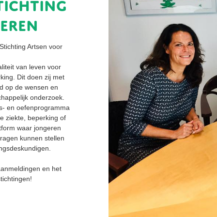
tichting
deren
ichting Artsen voor 
iteit van leven voor 
ng. Dit doen zij met 
md op de wensen en 
happelijk onderzoek. 
ess- en oefenprogramma 
 ziekte, beperking of 
tform waar jongeren 
ragen kunnen stellen 
ingsdeskundigen.
anmeldingen en het 
ichtingen!