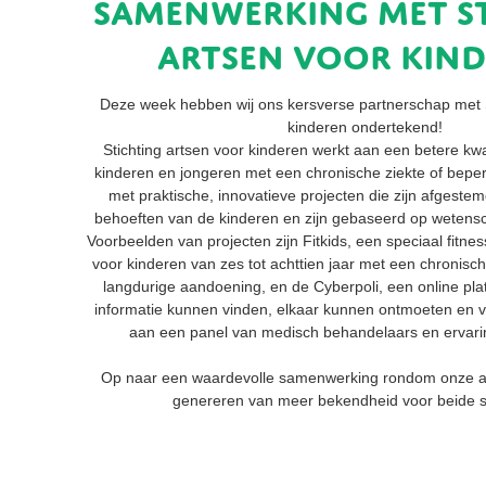
Samenwerking met S
artsen voor kin
Deze week hebben wij ons kersverse partnerschap met St
kinderen ondertekend!
Stichting artsen voor kinderen werkt aan een betere kwal
kinderen en jongeren met een chronische ziekte of beperki
met praktische, innovatieve projecten die zijn afgeste
behoeften van de kinderen en zijn gebaseerd op wetensc
Voorbeelden van projecten zijn Fitkids, een speciaal fitn
voor kinderen van zes tot achttien jaar met een chronische
langdurige aandoening, en de Cyberpoli, een online pla
informatie kunnen vinden, elkaar kunnen ontmoeten en v
aan een panel van medisch behandelaars en ervar
Op naar een waardevolle samenwerking rondom onze a
genereren van meer bekendheid voor beide st